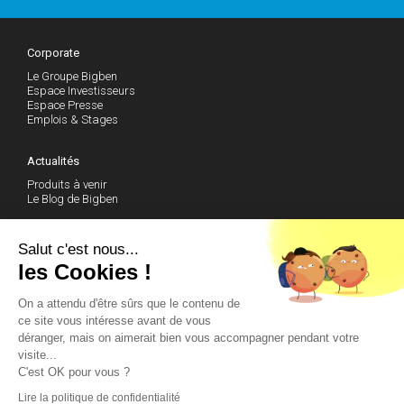
Corporate
Le Groupe Bigben
Espace Investisseurs
Espace Presse
Emplois & Stages
Actualités
Produits à venir
Le Blog de Bigben
Support technique
Salut c'est nous...
les Cookies !
Communauté
On a attendu d'être sûrs que le contenu de
Club des Actionnaires
Facebook
ce site vous intéresse avant de vous
Instagram
déranger, mais on aimerait bien vous accompagner pendant votre
Twitter
visite...
Youtube
C'est OK pour vous ?
Contactez-nous
Lire la politique de confidentialité