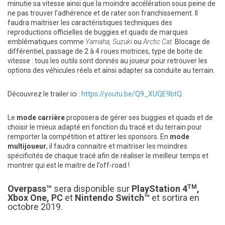
minutie sa vitesse ainsi que la moindre accélération sous peine de
ne pas trouver l’adhérence et de rater son franchissement. Il
faudra maitriser les caractéristiques techniques des
reproductions officielles de buggies et quads de marques
emblématiques comme
Yamaha, Suzuki
ou
Arctic Cat.
Blocage de
différentiel, passage de 2 à 4 roues motrices, type de boite de
vitesse : tous les outils sont donnés au joueur pour retrouver les
options des véhicules réels et ainsi adapter sa conduite au terrain.
Découvrez le trailer ici :
https://youtu.be/Q9_XUQE9btQ
Le
mode carrière
proposera de gérer ses buggies et quads et de
choisir le mieux adapté en fonction du tracé et du terrain pour
remporter la compétition et attirer les sponsors. En
mode
multijoueur
, il faudra connaitre et maitriser les moindres
spécificités de chaque tracé afin de réaliser le meilleur temps et
montrer qui est le maitre de l’off-road !
Overpass™
sera disponible sur
PlayStation 4
TM
,
Xbox One, PC
et
Nintendo Switch
™
et sortira en
octobre 2019.