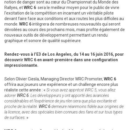
notion de danger sont au cœur du Championnat du Monde des
Rallyes, et
WRC 6
sera le meilleur moyen pour le public de vivre
l’excitation de la compétition en incarnant un véritable pilote
devant faire face aux conditions et aux routes les plus difficiles au
monde.
WRC 6
intègrera de nombreuses nouveautés qui seront
dévoilées au cours des prochains mois, mais profite également de
nouveaux outils de développement permettant un rendu
graphique et sonore de qualité supérieure.
Rendez-vous à l’E3 de Los Angeles, du 14 au 16 juin 2016, pour
découvrir WRC 6 en avant-première dans une configuration
impressionnante.
Selon Olivier Ciesla, Managing Director WRC Promoter,
WRC 6
offrira aux joueurs une expérience et un challenge encore plus
réaliste cette année : «
Si vous avez apprécié WRC 5, vous allez
adorer
WRC 6
. Les développeurs y ont apporté des avancées
considérables et l’expérience de jeu n’en sera que plus excitante et
proche de la réalité.
WRC 6
demeure néanmoins fidèle aux origines de
la licence, avec des spéciales bien connues des fans et sur tous types
de surfaces.
»