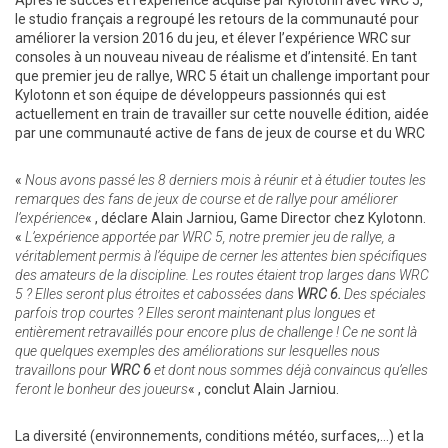
Après le succès et l’expérience acquise par Kylotonn avec WRC 5,
le studio français a regroupé les retours de la communauté pour
améliorer la version 2016 du jeu, et élever l’expérience WRC sur
consoles à un nouveau niveau de réalisme et d’intensité. En tant
que premier jeu de rallye, WRC 5 était un challenge important pour
Kylotonn et son équipe de développeurs passionnés qui est
actuellement en train de travailler sur cette nouvelle édition, aidée
par une communauté active de fans de jeux de course et du WRC
«
Nous avons passé les 8 derniers mois à réunir et à étudier toutes les
remarques des fans de jeux de course et de rallye pour améliorer
l’expérience
« , déclare Alain Jarniou, Game Director chez Kylotonn.
«
L’expérience apportée par WRC 5, notre premier jeu de rallye, a
véritablement permis à l’équipe de cerner les attentes bien spécifiques
des amateurs de la discipline. Les routes étaient trop larges dans WRC
5 ? Elles seront plus étroites et cabossées dans
WRC 6.
Des spéciales
parfois trop courtes ? Elles seront maintenant plus longues et
entièrement retravaillés pour encore plus de challenge ! Ce ne sont là
que quelques exemples des améliorations sur lesquelles nous
travaillons pour
WRC 6
et dont nous sommes déjà convaincus qu’elles
feront le bonheur des joueurs
« , conclut Alain Jarniou.
La diversité (environnements, conditions météo, surfaces,…) et la