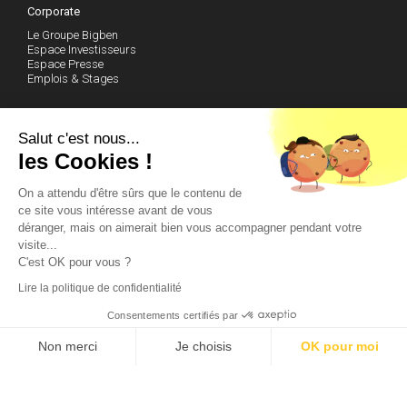
Corporate
Le Groupe Bigben
Espace Investisseurs
Espace Presse
Emplois & Stages
Actualités
Salut c'est nous...
Produits à venir
les Cookies !
Le Blog de Bigben
On a attendu d'être sûrs que le contenu de
Support technique
ce site vous intéresse avant de vous
déranger, mais on aimerait bien vous accompagner pendant votre
Communauté
visite...
C'est OK pour vous ?
Club des Actionnaires
Facebook
Lire la politique de confidentialité
Instagram
Twitter
Consentements certifiés par
Youtube
Contactez-nous
Non merci
Je choisis
OK pour moi
Plateforme de Gestion du Consentement : Personnalisez vos Options
Axeptio consent
© 2014 Bigben - Tous droits réservés
Tigreblanc.fr
-
Mentions légales
Notre plateforme vous permet d'adapter et de gérer vos paramètres de 