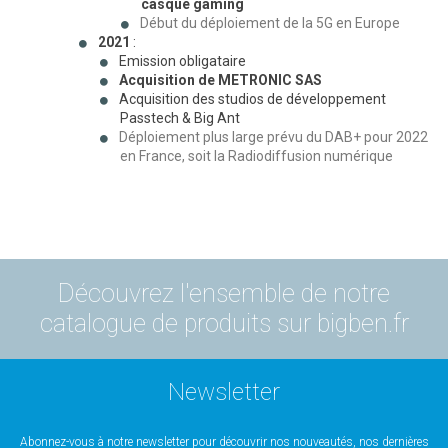
casque gaming
Début du déploiement de la 5G en Europe
2021
:
Emission obligataire
Acquisition de METRONIC SAS
Acquisition des studios de développement
Passtech & Big Ant
Déploiement plus large prévu du DAB+ pour 2022
en France, soit la Radiodiffusion numérique
Découvrez l'ensemble de notre
catalogue de produits sur bigben.fr
Newsletter
Abonnez-vous à notre newsletter pour découvrir nos nouveautés, nos dernières