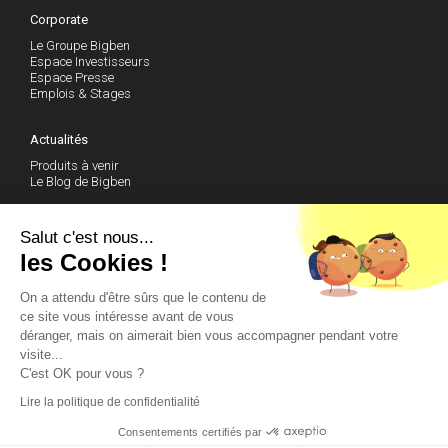
Corporate
Le Groupe Bigben
Espace Investisseurs
Espace Presse
Emplois & Stages
Actualités
Produits à venir
Le Blog de Bigben
Support technique
Salut c'est nous...
les Cookies !
Communauté
On a attendu d'être sûrs que le contenu de
Club des Actionnaires
Facebook
ce site vous intéresse avant de vous
Instagram
déranger, mais on aimerait bien vous accompagner pendant votre
Twitter
visite...
Youtube
C'est OK pour vous ?
Contactez-nous
Lire la politique de confidentialité
© 2014 Bigben - Tous droits réservés
Consentements certifiés par
Tigreblanc.fr
-
Mentions légales